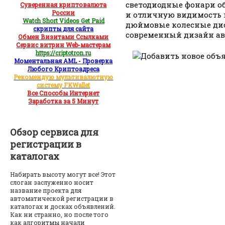
светодиодные фонари о
Суверенная криптовалюта
России
и отличную видимость н
Watch Short Videos Get Paid
дюймовые колесные ди
скрипты для сайта
современный дизайн ав
Обмен Визитами Ссылками
Сервис витрин Web-мастерам
https://criptotron.ru
Моментальная AML - Проверка
Любого Криптоадреса
Рекомендую мультивалютную
систему FKWallet
Все Способы Интернет
Заработка за 5 Минут
Обзор сервиса для
регистрации в
каталогах
Набирать высоту могут все! Этот
слоган заслуженно носит
название проекта для
автоматической регистрации в
каталогах и досках объявлений.
Как ни странно, но после того
как алгоритмы начали