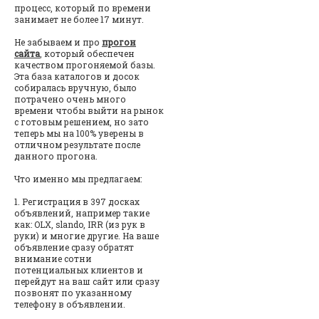
процесс, который по времени
занимает не более 17 минут.
Не забываем и про
прогон
сайта
, который обеспечен
качеством прогоняемой базы.
Эта база каталогов и досок
собиралась вручную, было
потрачено очень много
времени чтобы выйти на рынок
с готовым решением, но зато
теперь мы на 100% уверены в
отличном результате после
данного прогона.
Что именно мы предлагаем:
1. Регистрация в 397 досках
объявлений, например такие
как: OLX, slando, IRR (из рук в
руки) и многие другие. На ваше
объявление сразу обратят
внимание сотни
потенциальных клиентов и
перейдут на ваш сайт или сразу
позвонят по указанному
телефону в объявлении.