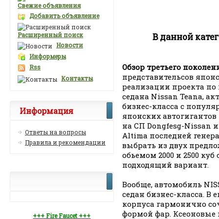
Свежие объявления
Добавить объявление
Расширенный поиск
В данной кате
Новости
Информеры
Обзор третьего поколен
Rss
представительсов япон
Контакты
реализации проекта по 
седана Nissan Teana, а
бизнес-класса с популя
Информация
японских автогигантов 
на СП Dongfesg-Nissan 
Ответы на вопросы
Altima последней генер
Правила и рекомендации
выбрать из двух предл
обьемом 2000 и 2500 куб с
подходящий вариант.
Вообще, автомобиль NI
седан бизнес-класса. В
корпуса гармонично со
формой фар. Ксеоновые
+++ Fire Faucet +++