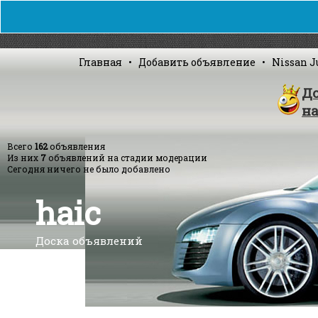
Главная
•
Добавить объявление
•
Nissan J
Д
н
Всего
162
объявления
Из них
7
объявлений на стадии модерации
Сегодня ничего не было добавлено
haic
Доска объявлений